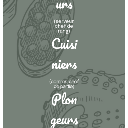
urs
(serveur,
chef de
rang)
Cuisi
niers
(commis, chef
de partie)
Plon
geurs